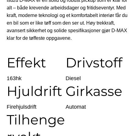
Isuzu D-MAX er en solid og robust pickup som er klar for
alt – både krevende arbeidsdager og fritidseventyr. Med
kraft, moderne teknologi og et komfortabelt interiør får du
en bil som er like tøff som den ser ut. Høy trekkraft,
avansert sikkerhet og solide spesifikasjoner gjør D-MAX
klar for de tøffeste oppgavene.
Effekt
Drivstoff
163hk
Diesel
Hjuldrift
Girkasse
Firehjulsdrift
Automat
Tilhenge