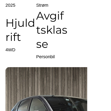
2025
Strøm
Avgif
Hjuld
tsklas
rift
se
4WD
Personbil