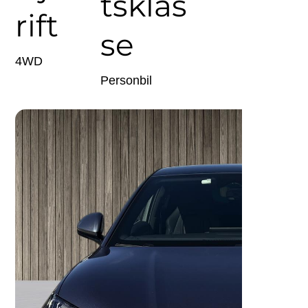
tsklas
rift
se
4WD
Personbil