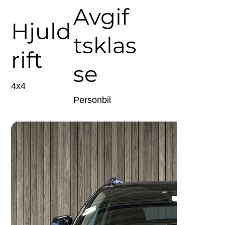
Avgif
Hjuld
tsklas
rift
se
4x4
Personbil