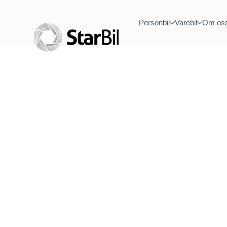
Personbil
Varebil
Om os