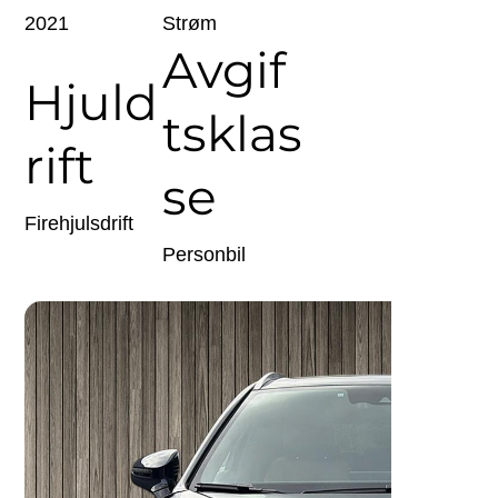
2021
Strøm
Avgif
Hjuld
tsklas
rift
se
Firehjulsdrift
Personbil