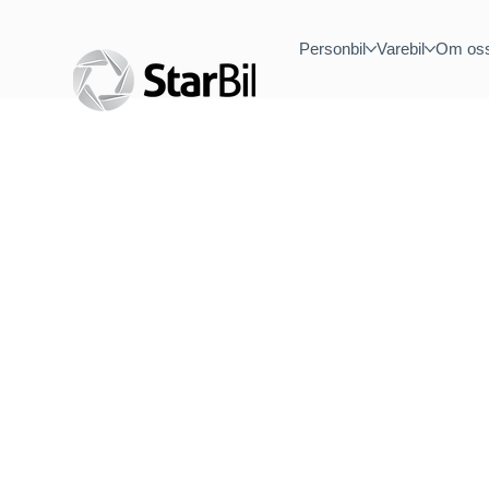
Personbil
Varebil
Om os